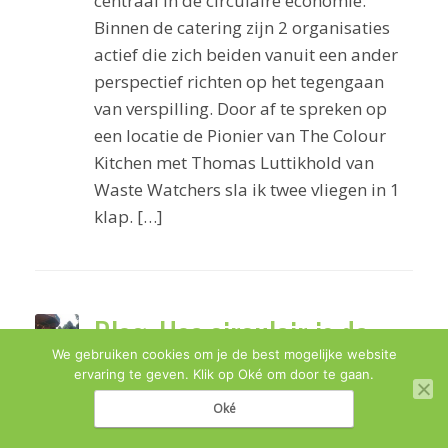
centraal in de circulaire economie.
Binnen de catering zijn 2 organisaties
actief die zich beiden vanuit een ander
perspectief richten op het tegengaan
van verspilling. Door af te spreken op
een locatie de Pionier van The Colour
Kitchen met Thomas Luttikhold van
Waste Watchers sla ik twee vliegen in 1
klap. […]
Blog: Hoe circulair is de
We gebruiken cookies om je de best mogelijke website
Parade?
ervaring te geven. Klik op Oké om door te gaan.
Oké
Een aantal zaken zijn onlosmakelijk aan