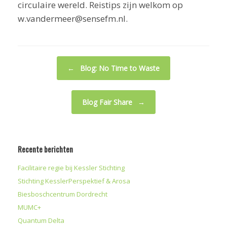
circulaire wereld. Reistips zijn welkom op
w.vandermeer@sensefm.nl.
Bericht navigatie
←
Blog: No Time to Waste
Blog Fair Share
→
Recente berichten
Facilitaire regie bij Kessler Stichting
Stichting KesslerPerspektief & Arosa
Biesboschcentrum Dordrecht
MUMC+
Quantum Delta