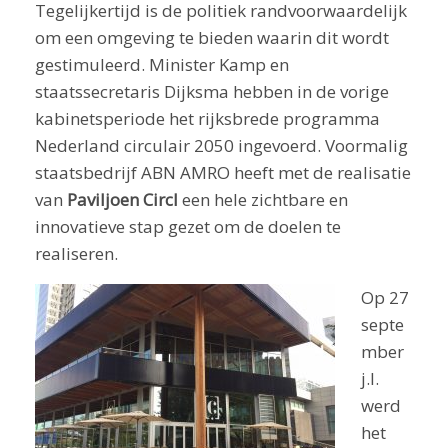
Tegelijkertijd is de politiek randvoorwaardelijk
om een omgeving te bieden waarin dit wordt
gestimuleerd. Minister Kamp en
staatssecretaris Dijksma hebben in de vorige
kabinetsperiode het rijksbrede programma
Nederland circulair 2050 ingevoerd. Voormalig
staatsbedrijf ABN AMRO heeft met de realisatie
van
Paviljoen Circl
een hele zichtbare en
innovatieve stap gezet om de doelen te
realiseren.
Op 27
septe
mber
j.l.
werd
het