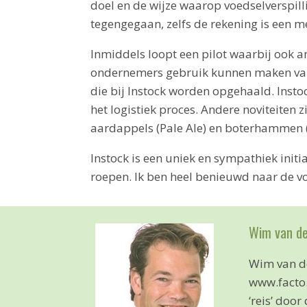
doel en de wijze waarop voedselverspil
tegengegaan, zelfs de rekening is een me
Inmiddels loopt een pilot waarbij ook a
ondernemers gebruik kunnen maken va
die bij Instock worden opgehaald. Insto
het logistiek proces. Andere noviteiten 
aardappels (Pale Ale) en boterhammen 
Instock is een uniek en sympathiek initi
roepen. Ik ben heel benieuwd naar de vo
Wim van d
Wim van de
www.facto.
‘reis’ door