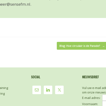
eer@sensefm.nl.
Blog: Hoe circulair is de Parade?
→
SOCIAL
NIEUWSBRIEF
aining
Vul uw e-mail ad
om onze nieuwsb
ring
E-mail adres:
Voornaam: