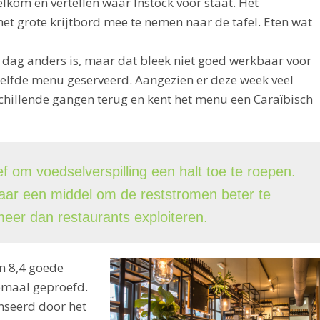
lkom en vertellen waar Instock voor staat. Het
t grote krijtbord mee te nemen naar de tafel. Eten wat
dag anders is, maar dat bleek niet goed werkbaar voor
elfde menu geserveerd. Aangezien er deze week veel
erschillende gangen terug en kent het menu een Caraïbisch
ief om voedselverspilling een halt toe te roepen.
maar een middel om de reststromen beter te
eer dan restaurants exploiteren.
n 8,4 goede
lemaal geproefd.
nseerd door het