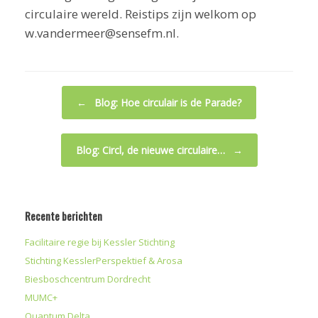
circulaire wereld. Reistips zijn welkom op
w.vandermeer@sensefm.nl.
Bericht navigatie
←
Blog: Hoe circulair is de Parade?
Blog: Circl, de nieuwe circulaire…
→
Recente berichten
Facilitaire regie bij Kessler Stichting
Stichting KesslerPerspektief & Arosa
Biesboschcentrum Dordrecht
MUMC+
Quantum Delta