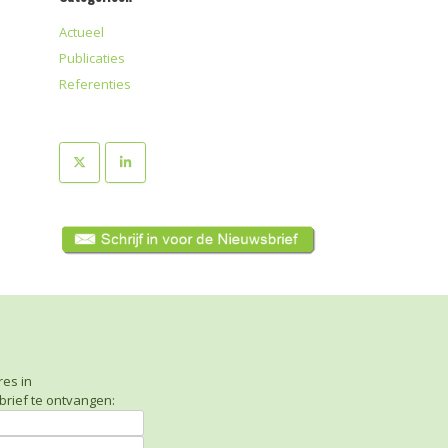
Actueel
Publicaties
Referenties
res in
rief te ontvangen: