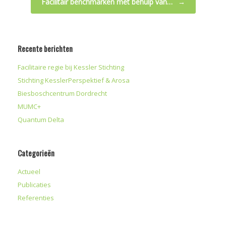
Facilitair benchmarken met behulp van…
→
Recente berichten
Facilitaire regie bij Kessler Stichting
Stichting KesslerPerspektief & Arosa
Biesboschcentrum Dordrecht
MUMC+
Quantum Delta
Categorieën
Actueel
Publicaties
Referenties