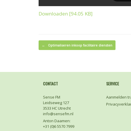
Downloaden [94.05 KB]
Bericht navigatie
←
Optimaliseren inkoop facilitaire diensten
CONTACT
SERVICE
Sense FM
Aanmelden tr
Leidseweg 127
Privacyverkla
3533 HC Utrecht
info@sensefm.nl
Anton Daamen:
+31 (0)6 5570 7999