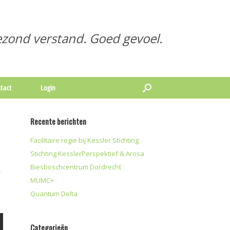
zond verstand. Goed gevoel.
tact
Login
Recente berichten
Facilitaire regie bij Kessler Stichting
Stichting KesslerPerspektief & Arosa
Biesboschcentrum Dordrecht
n
MUMC+
Quantum Delta
Categorieën