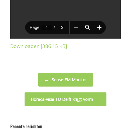
Downloaden [386.15 KB]
Bericht navigatie
←
Sense FM Monitor
Horeca-visie TU Delft krijgt vorm
→
Recente berichten