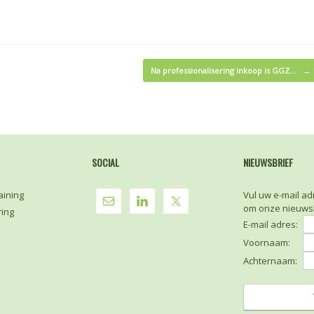
Na professionalisering inkoop is GGZ…
→
SOCIAL
NIEUWSBRIEF
aining
Vul uw e-mail ad
om onze nieuwsb
ring
E-mail adres:
Voornaam:
Achternaam: