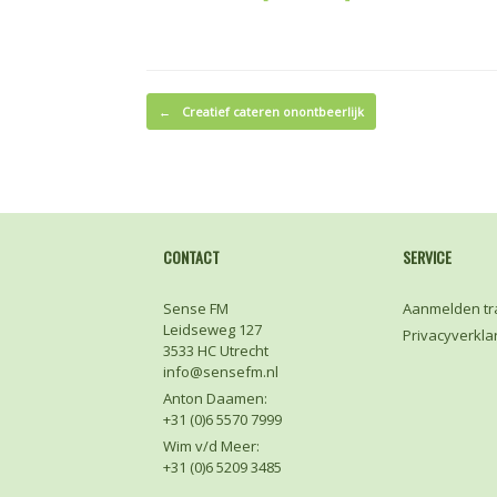
Bericht navigatie
←
Creatief cateren onontbeerlijk
CONTACT
SERVICE
Sense FM
Aanmelden tr
Leidseweg 127
Privacyverkla
3533 HC Utrecht
info@sensefm.nl
Anton Daamen:
+31 (0)6 5570 7999
Wim v/d Meer:
+31 (0)6 5209 3485