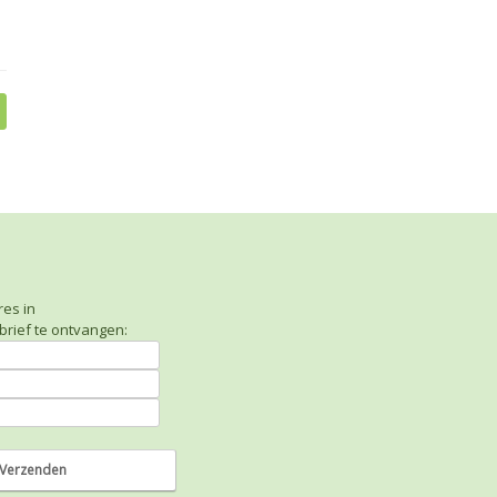
res in
rief te ontvangen: