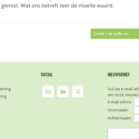
 gemist. Wat ons betreft zeer de moeite waard.
Drinkt u de koffie en…
→
SOCIAL
NIEUWSBRIEF
aining
Vul uw e-mail ad
om onze nieuwsb
ring
E-mail adres:
Voornaam:
Achternaam: