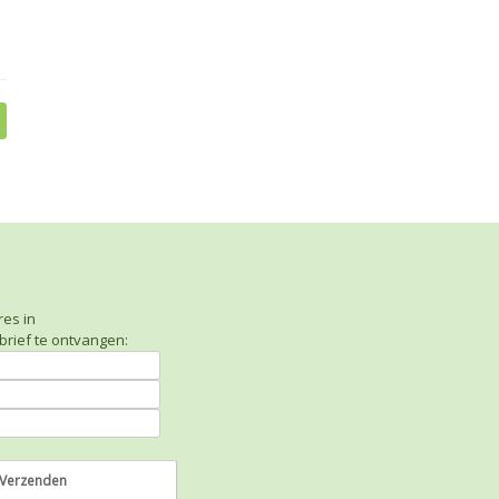
res in
rief te ontvangen: