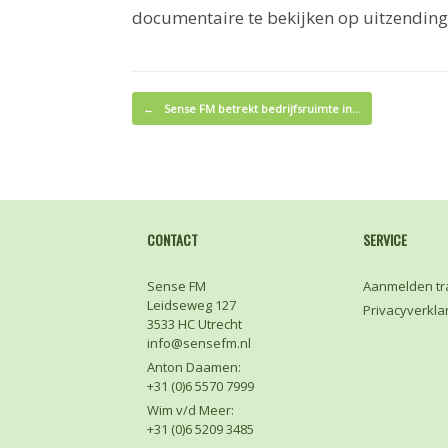
documentaire te bekijken op uitzending
Bericht navigatie
←
Sense FM betrekt bedrijfsruimte in…
CONTACT
SERVICE
Sense FM
Aanmelden tr
Leidseweg 127
Privacyverkla
3533 HC Utrecht
info@sensefm.nl
Anton Daamen:
+31 (0)6 5570 7999
Wim v/d Meer:
+31 (0)6 5209 3485