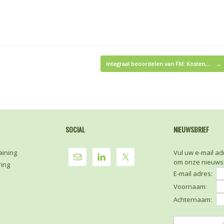
Integraal beoordelen van FM: Kosten,…
→
SOCIAL
NIEUWSBRIEF
aining
Vul uw e-mail ad
om onze nieuwsb
ring
E-mail adres:
Voornaam:
Achternaam: