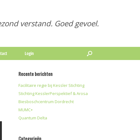
zond verstand. Goed gevoel.
tact
Login
d
Recente berichten
Facilitaire regie bij Kessler Stichting
Stichting KesslerPerspektief & Arosa
Biesboschcentrum Dordrecht
MUMC+
Quantum Delta
Categorieën