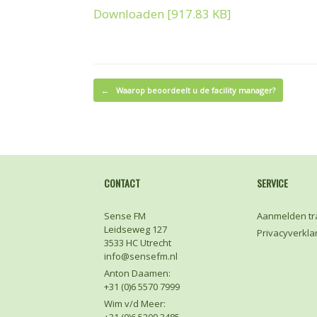
Downloaden [917.83 KB]
Bericht navigatie
←
Waarop beoordeelt u de facility manager?
CONTACT
SERVICE
Sense FM
Aanmelden tr
Leidseweg 127
Privacyverkla
3533 HC Utrecht
info@sensefm.nl
Anton Daamen:
+31 (0)6 5570 7999
Wim v/d Meer: