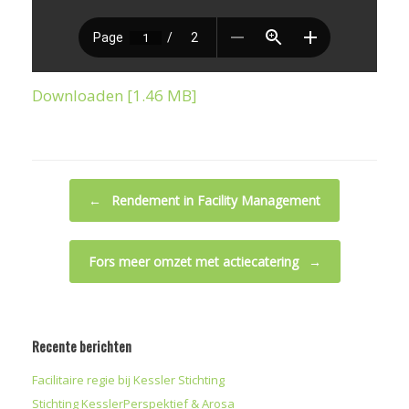
Downloaden [1.46 MB]
Bericht navigatie
←
Rendement in Facility Management
Fors meer omzet met actiecatering
→
Recente berichten
Facilitaire regie bij Kessler Stichting
Stichting KesslerPerspektief & Arosa