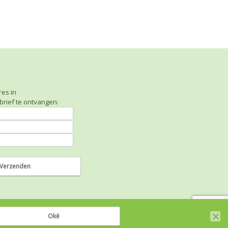
res in
rief te ontvangen:
Oké