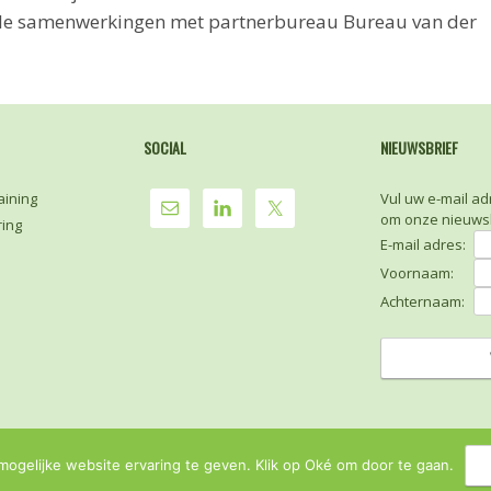
olle samenwerkingen met partnerbureau Bureau van der
SOCIAL
NIEUWSBRIEF
aining
Vul uw e-mail ad
om onze nieuwsb
ring
E-mail adres:
Voornaam:
Achternaam:
© 2026
Sense FM
ogelijke website ervaring te geven. Klik op Oké om door te gaan.