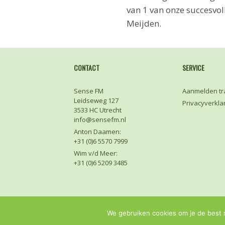
van 1 van onze succesv
Meijden.
CONTACT
SERVICE
Sense FM
Aanmelden tr
Leidseweg 127
Privacyverkla
3533 HC Utrecht
info@sensefm.nl
Anton Daamen:
+31 (0)6 5570 7999
Wim v/d Meer:
+31 (0)6 5209 3485
We gebruiken cookies om je de best m