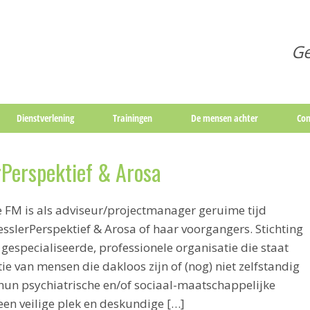
Ge
Dienstverlening
Trainingen
De mensen achter
Con
rPerspektief & Arosa
FM is als adviseur/projectmanager geruime tijd
esslerPerspektief & Arosa of haar voorgangers. Stichting
 gespecialiseerde, professionele organisatie die staat
tie van mensen die dakloos zijn of (nog) niet zelfstandig
n psychiatrische en/of sociaal-maatschappelijke
en veilige plek en deskundige […]