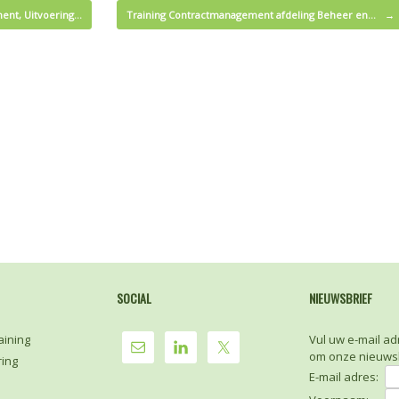
ent, Uitvoering…
Training Contractmanagement afdeling Beheer en…
→
SOCIAL
NIEUWSBRIEF
aining
Vul uw e-mail ad
om onze nieuwsb
ring
E-mail adres: