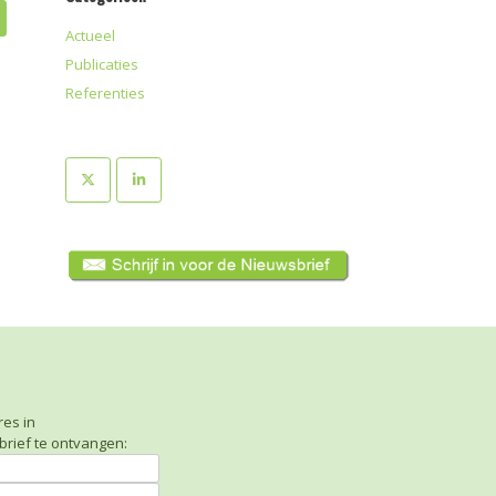
Actueel
Publicaties
Referenties
res in
rief te ontvangen: