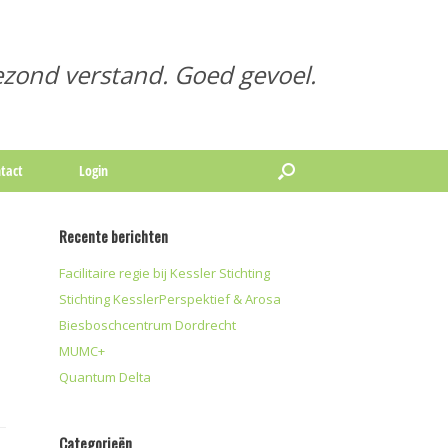
zond verstand. Goed gevoel.
tact
Login
Recente berichten
Facilitaire regie bij Kessler Stichting
Stichting KesslerPerspektief & Arosa
Biesboschcentrum Dordrecht
MUMC+
Quantum Delta
Categorieën