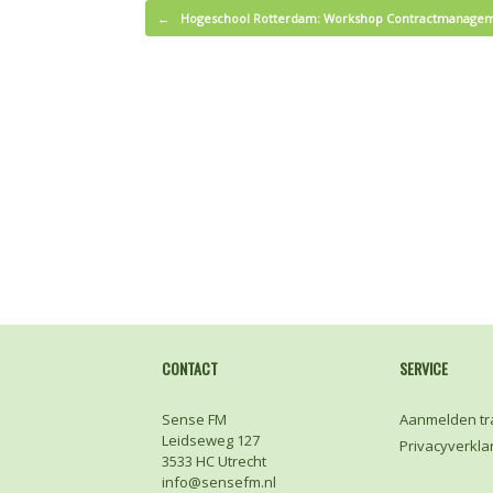
Bericht navigatie
←
Hogeschool Rotterdam: Workshop Contractmanagem
CONTACT
SERVICE
Sense FM
Aanmelden tr
Leidseweg 127
Privacyverkla
3533 HC Utrecht
info@sensefm.nl