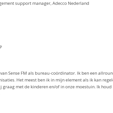
agement support manager, Adecco Nederland
P
m van Sense FM als bureau-coördinator. Ik ben een all
saties. Het meest ben ik in mijn element als ik kan regele
 mij graag met de kinderen en/of in onze moestuin. Ik hou
.